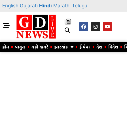
English
Gujarati
Hindi
Marathi
Telugu
होम
पाकुड़
बड़ी खबरें
झारखंड
ई पेपर
देश
विदेश
श