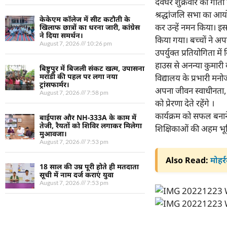
देवघर शुक्रवार को गीता 
श्रद्धांजलि सभा का आयोज
केकेएम कॉलेज में सीट कटौती के
कर उन्हें नमन किया। इस
खिलाफ छात्रों का धरना जारी, कांग्रेस
ने दिया समर्थन।
किया गया। बच्चों ने अपनी
August 7, 2026
10:26 pm
उपर्युक्त प्रतियोगिता मे
हाउस से अनन्या कुमारी क
बिष्टुपुर में बिजली संकट खत्म, उपासना
मरांडी की पहल पर लगा नया
विद्यालय के प्रभारी मनोज 
ट्रांसफार्मर।
अपना जीवन स्वाधीनता, स
August 7, 2026
7:58 pm
को प्रेरणा देते रहेंगे ।
कार्यक्रम को सफल बनाने 
बाईपास और NH-333A के काम में
तेजी, रैयतों को शिविर लगाकर मिलेगा
शिक्षिकाओं की अहम भूमि
मुआवजा।
August 7, 2026
7:53 pm
Also Read:
मोहर्
18 साल की उम्र पूरी होते ही मतदाता
सूची में नाम दर्ज कराएं युवा
August 7, 2026
7:53 pm