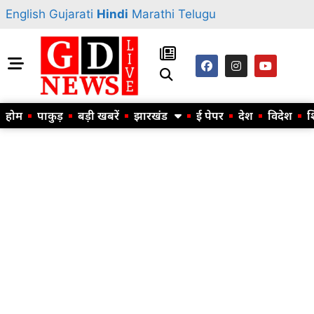
English
Gujarati
Hindi
Marathi
Telugu
होम
पाकुड़
बड़ी खबरें
झारखंड
ई पेपर
देश
विदेश
श