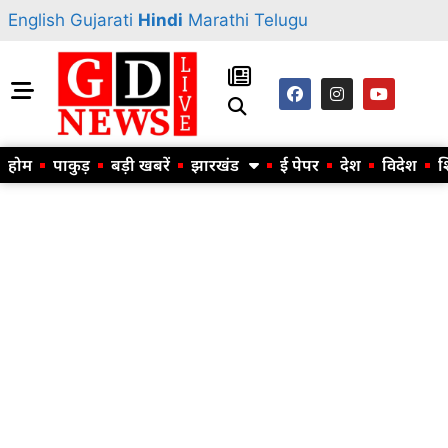
English
Gujarati
Hindi
Marathi
Telugu
होम
पाकुड़
बड़ी खबरें
झारखंड
ई पेपर
देश
विदेश
श