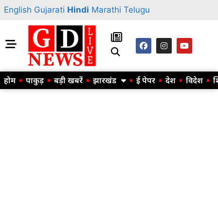
English
Gujarati
Hindi
Marathi
Telugu
होम
पाकुड़
बड़ी खबरें
झारखंड
ई पेपर
देश
विदेश
श