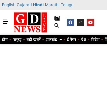
English
Gujarati
Hindi
Marathi
Telugu
होम
पाकुड़
बड़ी खबरें
झारखंड
ई पेपर
देश
विदेश
श