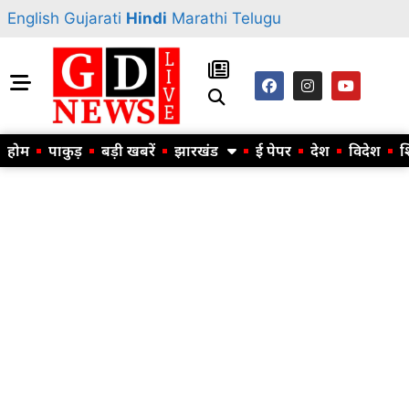
English
Gujarati
Hindi
Marathi
Telugu
होम
पाकुड़
बड़ी खबरें
झारखंड
ई पेपर
देश
विदेश
श