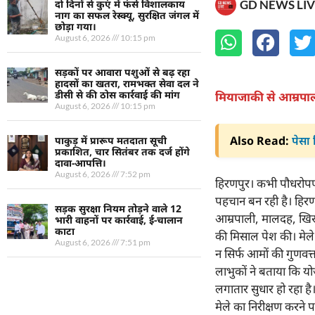
GD NEWS LIV
दो दिनों से कुएं में फंसे विशालकाय
नाग का सफल रेस्क्यू, सुरक्षित जंगल में
छोड़ा गया।
August 6, 2026
10:15 pm
सड़कों पर आवारा पशुओं से बढ़ रहा
हादसों का खतरा, रामभक्त सेवा दल ने
डीसी से की ठोस कार्रवाई की मांग
मियाजाकी से आम्रपाल
August 6, 2026
10:15 pm
Also Read:
पेसा 
पाकुड़ में प्रारूप मतदाता सूची
प्रकाशित, चार सितंबर तक दर्ज होंगे
दावा-आपत्ति।
August 6, 2026
7:52 pm
हिरणपुर। कभी पौधरोपण
पहचान बन रही है। हिरणपु
सड़क सुरक्षा नियम तोड़ने वाले 12
आम्रपाली, मालदह, खिर
भारी वाहनों पर कार्रवाई, ई-चालान
काटा
की मिसाल पेश की। मेले म
August 6, 2026
7:51 pm
न सिर्फ आमों की गुणवत
लाभुकों ने बताया कि य
लगातार सुधार हो रहा है
मेले का निरीक्षण करने प