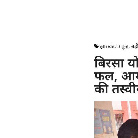
झारखंड
,
पाकुड़
,
बड़ी
बिरसा यो
फल, आम म
की तस्वी