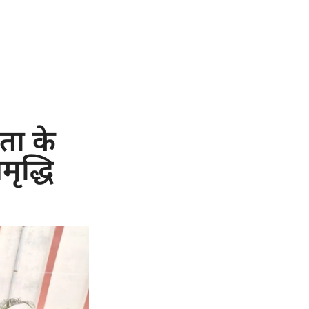
ता के
ृद्धि