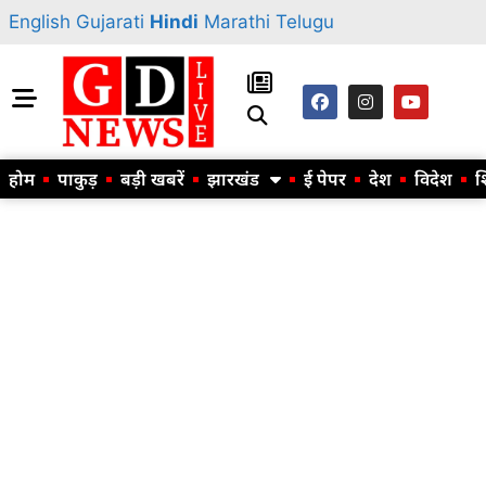
English
Gujarati
Hindi
Marathi
Telugu
होम
पाकुड़
बड़ी खबरें
झारखंड
ई पेपर
देश
विदेश
श