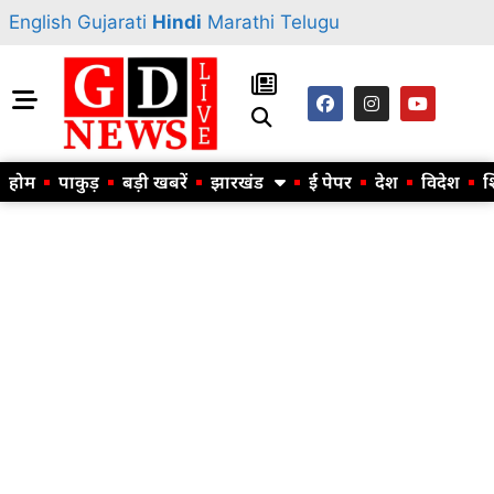
English
Gujarati
Hindi
Marathi
Telugu
होम
पाकुड़
बड़ी खबरें
झारखंड
ई पेपर
देश
विदेश
श