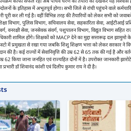
्यक्रम काफी सफल रहा अब पांचवें चरण की तैयारी को देखकर यह विश्वास है
ोलनों के इतिहास में अभूतपूर्व होगा। सभी जिले से रांची पहुंचने वाले कर्मचारि
ी पूरी कर ली गई है। वहीं विभिन्न तरह की तैयारियों को लेकर सभी को जवाबदे
 शिक्षा विभाग, पुलिस विभाग, सचिवालय सेवा, सहकारिता सेवा, आईटीआई प्रशि
ग, वनरक्षी सेवा, जनसेवक संवर्ग, पशुपालन विभाग, विद्युत विभाग सहित राज
धिकारी शामिल होंगे। शिक्षकों को MACP देने का मुद्दा सत्तारूढ़ दल झामुमो क
स्टो में प्रमुखता से रखा गया जबकि शिशु शिक्षण भत्ता को लेकर सरकार ने विध
न की है। कई राज्यों में सेवानिवृत्ति की उम्र 62 से 65 तक की गई है और वर्त
उम्र 62 किया जाना जनहित एवं राज्यहित दोनों में है। उपरोक्त जानकारी झारोटे
या प्रभारी डॉ शिवानंद कांशी एवं दिलीप कुमार राय ने दी है।
sts