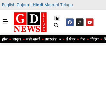
English
Gujarati
Hindi
Marathi
Telugu
होम
पाकुड़
बड़ी खबरें
झारखंड
ई पेपर
देश
विदेश
श