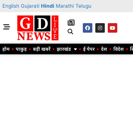
English
Gujarati
Hindi
Marathi
Telugu
होम
पाकुड़
बड़ी खबरें
झारखंड
ई पेपर
देश
विदेश
श