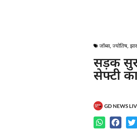
जॉब्स
,
ज्योतिष
,
झा
सड़क सुर
सेफ्टी 
GD NEWS LIV