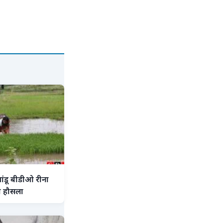
मांडू बीडीओ रीना
या हौसला