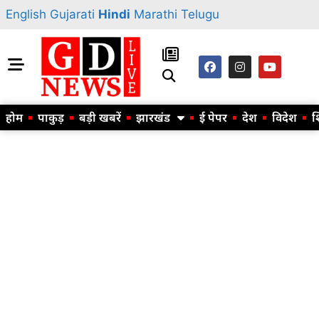
English
Gujarati
Hindi
Marathi
Telugu
होम
पाकुड़
बड़ी खबरें
झारखंड
ई पेपर
देश
विदेश
श