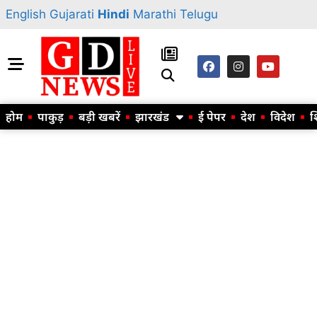
English
Gujarati
Hindi
Marathi
Telugu
होम
पाकुड़
बड़ी खबरें
झारखंड
ई पेपर
देश
विदेश
श