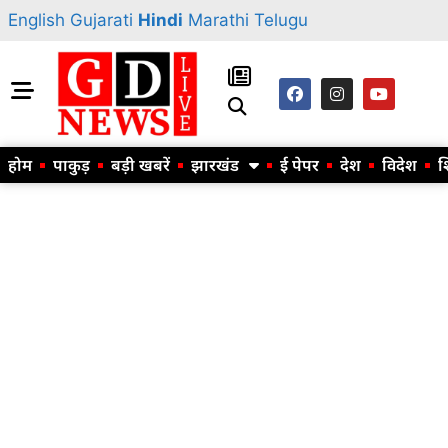
English
Gujarati
Hindi
Marathi
Telugu
होम
पाकुड़
बड़ी खबरें
झारखंड
ई पेपर
देश
विदेश
श