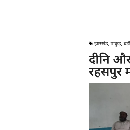
झारखंड
,
पाकुड़
,
बड़ी
दीनि और
रहसपुर म