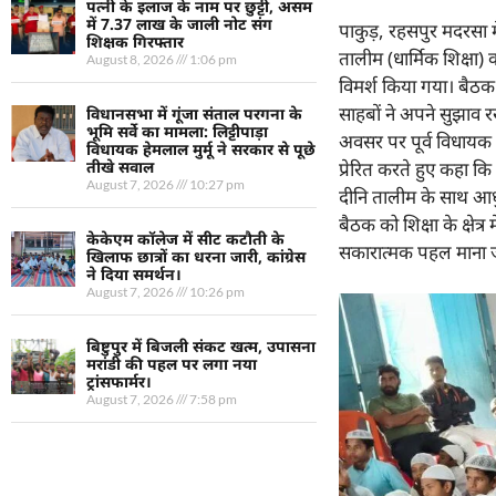
पत्नी के इलाज के नाम पर छुट्टी, असम
में 7.37 लाख के जाली नोट संग
पाकुड़, रहसपुर मदरसा 
शिक्षक गिरफ्तार
तालीम (धार्मिक शिक्षा
August 8, 2026
1:06 pm
विमर्श किया गया। बैठक म
साहबों ने अपने सुझाव
विधानसभा में गूंजा संताल परगना के
भूमि सर्वे का मामला: लिट्टीपाड़ा
अवसर पर पूर्व विधायक अक
विधायक हेमलाल मुर्मू ने सरकार से पूछे
प्रेरित करते हुए कहा क
तीखे सवाल
August 7, 2026
10:27 pm
दीनि तालीम के साथ आधु
बैठक को शिक्षा के क्षे
केकेएम कॉलेज में सीट कटौती के
सकारात्मक पहल माना ज
खिलाफ छात्रों का धरना जारी, कांग्रेस
ने दिया समर्थन।
August 7, 2026
10:26 pm
बिष्टुपुर में बिजली संकट खत्म, उपासना
मरांडी की पहल पर लगा नया
ट्रांसफार्मर।
August 7, 2026
7:58 pm