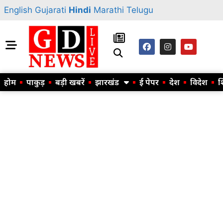
English
Gujarati
Hindi
Marathi
Telugu
होम
पाकुड़
बड़ी खबरें
झारखंड
ई पेपर
देश
विदेश
श