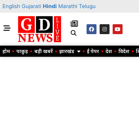
English
Gujarati
Hindi
Marathi
Telugu
होम
पाकुड़
बड़ी खबरें
झारखंड
ई पेपर
देश
विदेश
श