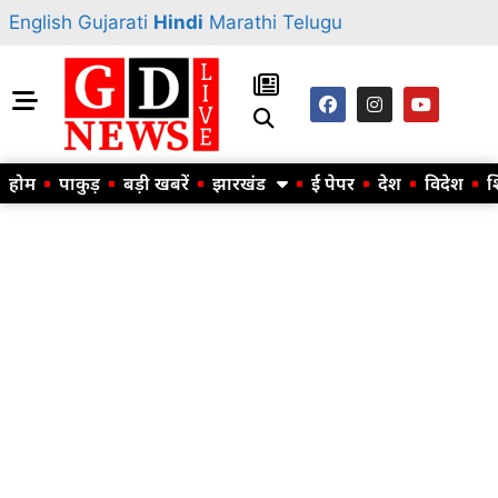
English
Gujarati
Hindi
Marathi
Telugu
होम
पाकुड़
बड़ी खबरें
झारखंड
ई पेपर
देश
विदेश
श