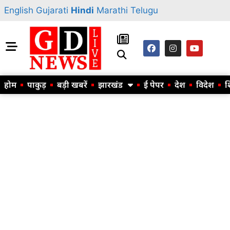
English
Gujarati
Hindi
Marathi
Telugu
होम
पाकुड़
बड़ी खबरें
झारखंड
ई पेपर
देश
विदेश
श