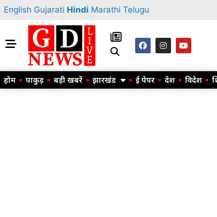
English
Gujarati
Hindi
Marathi
Telugu
होम
पाकुड़
बड़ी खबरें
झारखंड
ई पेपर
देश
विदेश
श