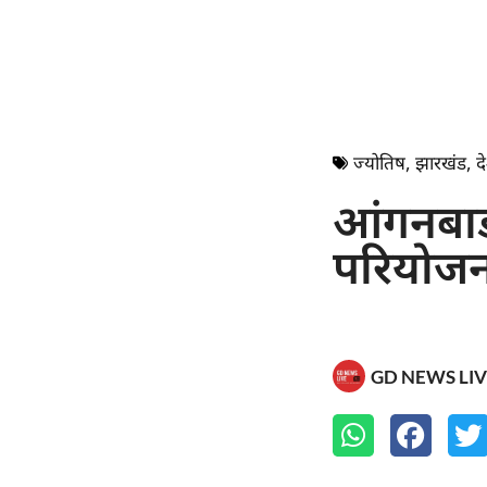
ज्योतिष
,
झारखंड
,
द
आंगनबाड
परियोजना
GD NEWS LIV