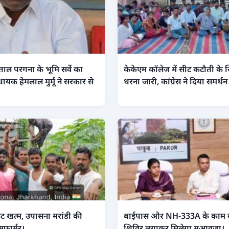
ंताल परगना के भूमि सर्वे का
केकेएम कॉलेज में सीट कटौती के ख
धायक हेमलाल मुर्मू ने सरकार से
धरना जारी, कांग्रेस ने दिया समर्थन
ंकट खत्म, उपासना मरांडी की
बाईपास और NH-333A के काम में 
सफार्मर।
शिविर लगाकर मिलेगा मुआवजा।