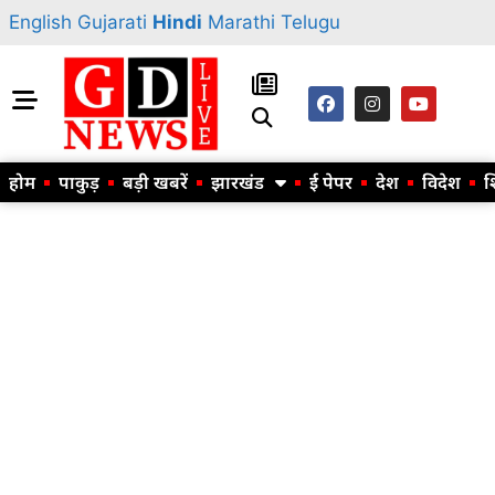
English
Gujarati
Hindi
Marathi
Telugu
होम
पाकुड़
बड़ी खबरें
झारखंड
ई पेपर
देश
विदेश
श