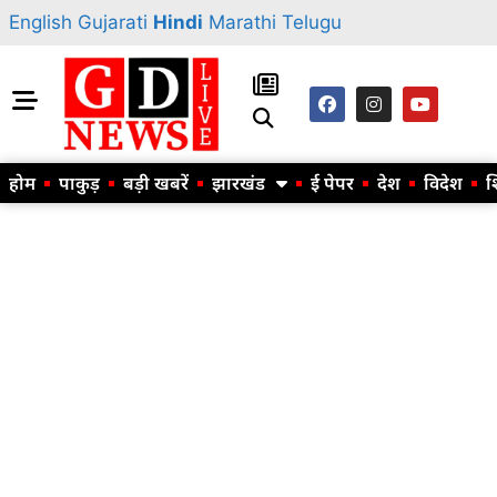
English
Gujarati
Hindi
Marathi
Telugu
होम
पाकुड़
बड़ी खबरें
झारखंड
ई पेपर
देश
विदेश
श