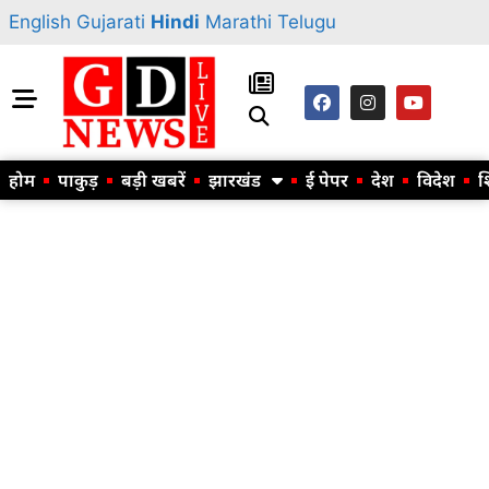
English
Gujarati
Hindi
Marathi
Telugu
होम
पाकुड़
बड़ी खबरें
झारखंड
ई पेपर
देश
विदेश
श