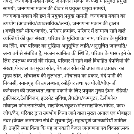
नंबर), जनगणना मकान नंबर, जनगणना मकान के फर्श में प्रयुक्त प्रमुख
सामग्री, जनगणना मकान की दीवार में प्रयुक्त प्रमुख सामग्री,
जनगणना मकान की छत में प्रयुक्त प्रमुख सामग्री, जनगणना मकान का
उपयोग (आवासीय/व्यावसायिक/अन्य), जनगणना मकान की हालत
(अच्छी रहने योग्य/जर्जर), परिवार क्रमांक, परिवार में सामान्य रहने वाले
व्यक्तियों की कुल संख्या, परिवार के मुखिया का नाम, परिवार के मुखिया
का लिंग, क्या परिवार का मुखिया अनुसूचित जाति/अनुसूचित जनजाति/
अन्य वर्ग से संबंधित है, मकान स्वामित्व की स्थिति, परिवार के पास रहने के
लिए उपलब्ध कमरों की संख्या, परिवार में रहने वाले विवाहित दंपत्तियों की
संख्या,पेयजल का मुख्य स्रोत, पेयजल स्रोत की उपलब्धता,प्रकाश का
मुख्य स्रोत, शौचालय की सुलभता, शौचालय का प्रकार, गंदे पानी की
निकासी, स्नानगृह की उपलब्धता,रसोईघर तथा एलपीजी/पीएनजी
कनेक्शन की उपलब्धता,खाना पकाने के लिए प्रयुक्त मुख्य ईधन, रेडियो/
ट्रांजिस्टर,टेलीविजन, इंटरनेट सुविधा,लैपटॉप/कम्प्यूटर, टेलीफोन/
मोबाइल फोन/स्मार्टफोन, साइकिल/स्कूटर/मोटरसाइकिल/मोपेड, कार/
जीप/वैन, परिवार द्वारा उपभोग किया जाने वाला मुख्य अनाज एवं मोबाइल
नंबर (केवल जनगणना संबंधी सूचना हेतु) महत्वपूर्ण जानकारियाँ शामिल
हैं। उन्होंने स्पष्ट किया कि यह जानकारी केवल जनगणना एवं विकासात्मक