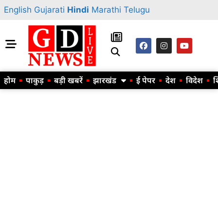
English
Gujarati
Hindi
Marathi
Telugu
होम
पाकुड़
बड़ी खबरें
झारखंड
ई पेपर
देश
विदेश
श