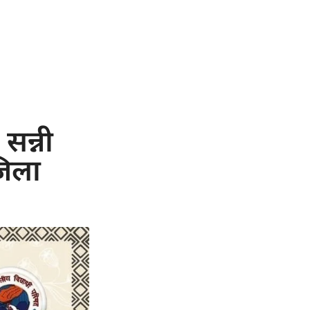
सन्नी
जिला