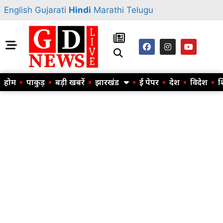
English
Gujarati
Hindi
Marathi
Telugu
होम
पाकुड़
बड़ी खबरें
झारखंड
ई पेपर
देश
विदेश
श