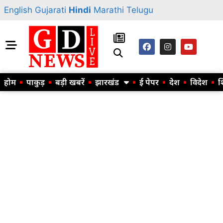
English
Gujarati
Hindi
Marathi
Telugu
होम
पाकुड़
बड़ी खबरें
झारखंड
ई पेपर
देश
विदेश
श