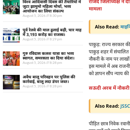
राजद जिलाध्यक्ष ने दी
विश्व आदिवासी दिवस की तैयारियों में
जुटा झामुमो महिला मोर्चा, भव्य
मामला
आयोजन का लिया संकल्प
August 5, 2026
8:30 pm
Also Read:
माइनि
पूर्व रेलवे की माल ढुलाई बढ़ी, चार माह
में 3,193 करोड़ का राजस्व।
August 5, 2026
8:29 pm
पाकुड़: राज्य सरकार की 
पाकुड़ शहर में संचालित 
गुरु रविदास कलश यात्रा का भव्य
स्वागत, समरसता का दिया संदेश।
नौकरी के नाम पर लाखों
August 5, 2026
8:28 pm
इस मामले में अब राजनीति
को ज्ञापन सौंप न्याय की 
अवैध बालू परिवहन पर पुलिस की
कार्रवाई, बालू लदा डंपर जब्त।
August 5, 2026
8:28 pm
सऊदी अरब में नौकरी
Also Read:
JSSC 
पीड़ित छात्र निवेक रवा