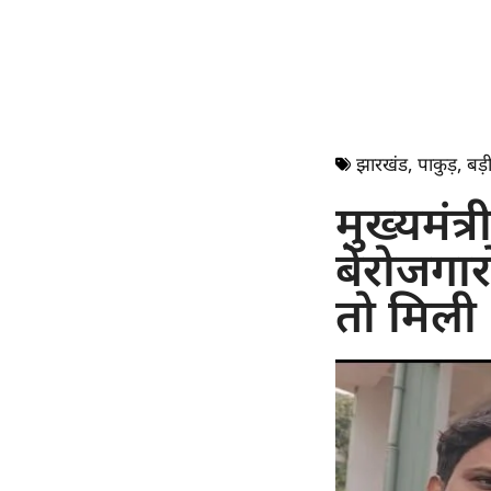
झारखंड
,
पाकुड़
,
बड़ी
मुख्यमंत
बेरोजगारो
तो मिली