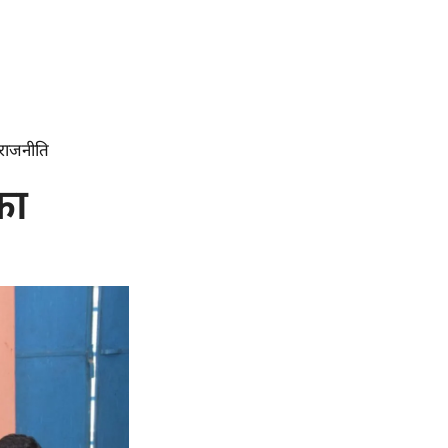
राजनीति
का