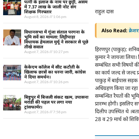
पत्नी के इलाज के नाम पर छुट्टी, असम
में 7.37 लाख के जाली नोट संग
राहुल दास
शिक्षक गिरफ्तार
August 8, 2026
1:06 pm
Also Read:
क्रेश
विधानसभा में गूंजा संताल परगना के
भूमि सर्वे का मामला: लिट्टीपाड़ा
विधायक हेमलाल मुर्मू ने सरकार से पूछे
तीखे सवाल
हिरणपुर (पाकुड़): शनिव
August 7, 2026
10:27 pm
कुमार ने जायजा लिया। श
सम्बंधित सभी विषयों क
केकेएम कॉलेज में सीट कटौती के
का कार्य जल्द से जल्द प
खिलाफ छात्रों का धरना जारी, कांग्रेस
ने दिया समर्थन।
पाकुड़ में बाईपास सड़क क
August 7, 2026
10:26 pm
अधिग्रहण किया जा रहा है
सम्बन्धित रैयतों की भ
बिष्टुपुर में बिजली संकट खत्म, उपासना
मरांडी की पहल पर लगा नया
प्रारम्भ होगी। इसलिए 
ट्रांसफार्मर।
दिलीप उपस्थित थे ।बतात
August 7, 2026
7:58 pm
28 व 29 मार्च को शिवि