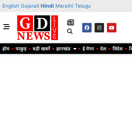
English
Gujarati
Hindi
Marathi
Telugu
होम
पाकुड़
बड़ी खबरें
झारखंड
ई पेपर
देश
विदेश
श